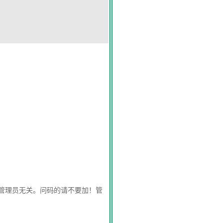
】
】
】
】
管理员无关。问码的请不要加！管