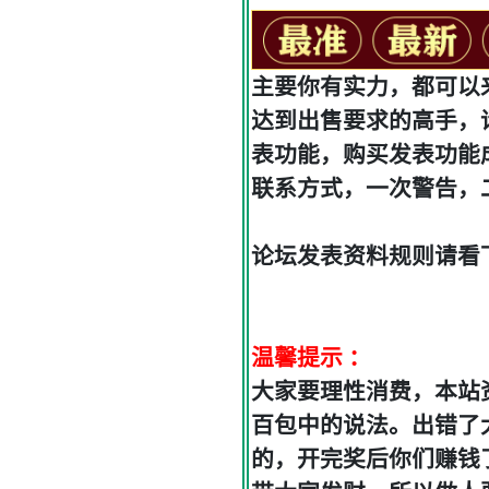
主要你有实力，都可以
达到出售要求的高手，
表功能，购买发表功能
联系方式，一次警告，
论坛发表资料规则请看
温馨提示 ：
大家要理性消费，本站
百包中的说法。出错了
的，开完奖后你们赚钱