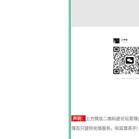
声明：
上方微信二维码是论坛管理
理员只提供充值服务，和监督高手!