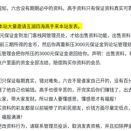
周知，六合没有期期必中的资料。高手资料只有保证资料真实可
。
,本站大量邀请五湖四海高手来本站发表。
万元保证金到龙门客栈网管理员处，才给出售资料功能，出售资料
前三期所得的金币，然后你再重新压3000元保证金到论坛管理
管理会把你所压的3000元保证金退回给你。声明：出售资料，
账户里面的资金全部冻结，赔偿购买你资料的会员.
们只保证每期真实，错对难免，六合不是谁家自己开的，没有百
错了他自己也输钱。高手也很辛苦的，开完奖后你们赚钱了，出
大家，带大家发财。所以做人要懂感恩，懂感恩才有福报！
买资料的彩友都是以前输惨了的彩民朋友，价钱方面尽量定低点
，福报满满！
改资料行为，请联系管理员投诉，取消发表资格，并且扣除押金