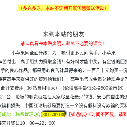
（多充多送，本站不定期开展优惠赠送活动）
来到本站的朋友
请认真看完本贴声明，避免不必要的误会！
小苹果网全面升级：为了吸引更多民间高手，小苹果
辛苦付出！高手用实力赚取金钱！有好料才能中奖，有金钱的回
高手的良心作品，都是用心良苦计算得来的，一百几十元购买一
期有高手来提供好的资料给我们！！高手出售收金币兑换现金是70
此开支费用（网站费用很大）（论坛高手最低兑换500金币起）
流平台，论坛的职责就是让大家尽量花最少的钱、安心的自由的
欺骗和损失！中国红论坛就是要打造一个没有假料没有欺骗的买
册成功→联系管理QQ:
3815207180
【如遇QQ长时间不回复，请
开奖日10：00—22：00）