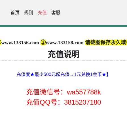
首页
小苹果133156.com
规则
充值
客服
①
www.133156.com
②
www.133158.com
请截图保存永久域
充值说明
充值度★最少500元起充值→1元兑换1金币★】
充值微信号：wa557788k
充值QQ号：3815207180