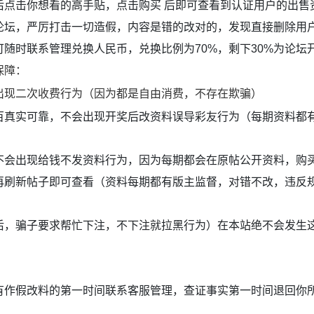
后点击你想看的高手贴，点击购买 后即可查看到认证用户的出售
论坛，严厉打击一切造假，内容是错的改对的，发现直接删除用
随时联系管理兑换人民币，兑换比例为70%，剩下30%为论坛
保障：
出现二次收费行为（因为都是自由消费，不存在欺骗）
百真实可靠，不会出现开奖后改资料误导彩友行为（每期资料都
不会出现给钱不发资料行为，因为每期都会在原帖公开资料，购
再刷新帖子即可查看（资料每期都有版主监督，对错不改，违反规
后，骗子要求帮忙下注，不下注就拉黑行为）在本站绝不会发生
有作假改料的第一时间联系客服管理，查证事实第一时间退回你