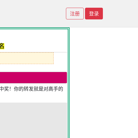
注册
登录
名
友中奖！你的转发就是对高手的