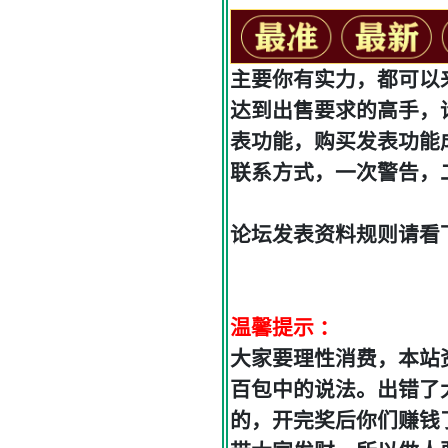
主要你有实力，都可以
达到出售要求的高手，
表功能，购买发表功能
联系方式，一次警告，
论坛发表资料规则请看
温馨提示 ：
大家要理性消费，本站
百包中的说法。出错了
的，开完奖后你们赚钱