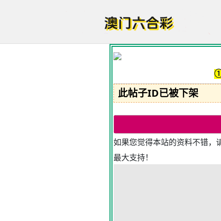
此帖子ID已被下架
如果您觉得本站的资料不错，请
最大支持！