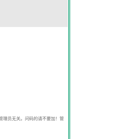
】
】
】
】
管理员无关。问码的请不要加！管