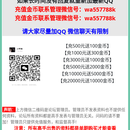
如果长时间没有回复就重新加最新QQ
充值金币联系管理微信号：wa557788k
充值金币联系管理微信号：wa557788k
请大家尽量加QQ 微信聊天有限制
【充500元送100金币】
【充1000元送300金币】
【充3000元送1000金币】
【充5000元送2000金币】
【充10000元送5000金币】
【充20000元送10000金币】
声明：
上方微信二维码是论坛管理员。管理员不发表资料也不提供任
何资料，论坛所有资料都是高手发表与管理员无关。问码的请不要
加！管理员只提供充值服务，和监督高手!
注意：所有高手出售的资料都是单期购买才能查看