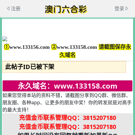
注册
登录
①
www.133156.com
②
www.133158.com
请截图保存永
久域名
此帖子ID已被下架
永久域名：www.133158.com
如果您觉得本站的资料不错，请截图分享到QQ群、微信群、
朋友圈、各种app、让更多的朋友中奖！你的转发就是对高手
的最大支持！
充值金币联系管理QQ
：3815207180
充值金币联系管理QQ
：3815207180