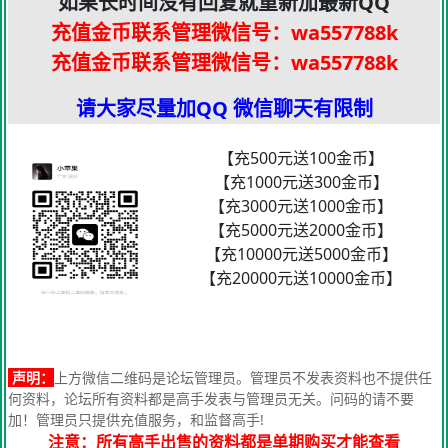
如果长时间没有回复就重新加最新QQ
充值金币联系管理微信号：wa557788k
充值金币联系管理微信号：wa557788k
请大家尽量加QQ 微信聊天有限制
【充500元送100金币】
【充1000元送300金币】
【充3000元送1000金币】
【充5000元送2000金币】
【充10000元送5000金币】
【充20000元送10000金币】
声明：
上方微信二维码是论坛管理员。管理员不发表资料也不提供任
何资料，论坛所有资料都是高手发表与管理员无关。问码的请不要
加！管理员只提供充值服务，和监督高手!
注意：所有高手出售的资料都是单期购买才能查看