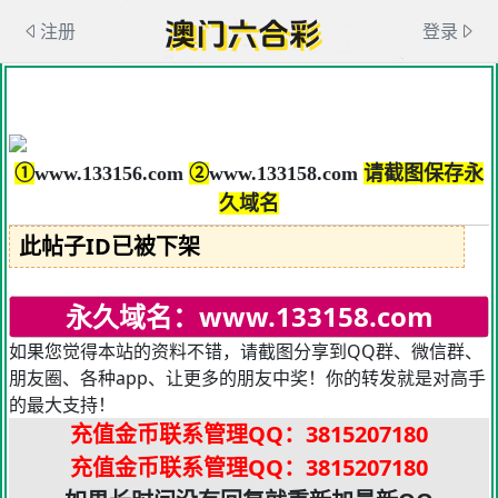
注册
登录
①
www.133156.com
②
www.133158.com
请截图保存永
久域名
此帖子ID已被下架
永久域名：www.133158.com
如果您觉得本站的资料不错，请截图分享到QQ群、微信群、
朋友圈、各种app、让更多的朋友中奖！你的转发就是对高手
的最大支持！
充值金币联系管理QQ
：3815207180
充值金币联系管理QQ
：3815207180