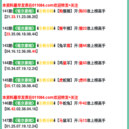
本资料最早发表在011084.com欢迎转发+关注
141期:
《葡京豪赌》
🕯
③肖⑥码
🕯【
狗
猴猪】开:
狗33
准上榜高手
【21.
33
.11.23.08.20】
142期:
《葡京豪赌》
🕯
③肖⑥码
🕯【
猴
牛猪】开:
猴23
准上榜高手
【
23
.35.06.18.08.44】
143期:
《葡京豪赌》
🕯
③肖⑥码
🕯【兔羊
猪
】开:
猪44
准上榜高手
【04.16.12.36.08.
44
】
144期:
《葡京豪赌》
🕯
③肖⑥码
🕯【鸡
鼠
羊】开:
鼠43
准上榜高手
【10.34.07.19.12.24】
145期:
《葡京豪赌》
🕯
③肖⑥码
🕯【
虎
蛇猪】开:
虎05
准上榜高手
【
05
.17.02.38.08.44】
本资料最早发表在011084.com欢迎转发+关注
146期:
《葡京豪赌》
🕯
③肖⑥码
🕯【
牛
蛇兔】开:
牛42
准上榜高手
【06.
42
.02.38.04.16】
147期:
《葡京豪赌》
🕯
③肖⑥码
🕯【
马
鼠羊】开:
马13
准上榜高手
【01.25.07.19.12.24】