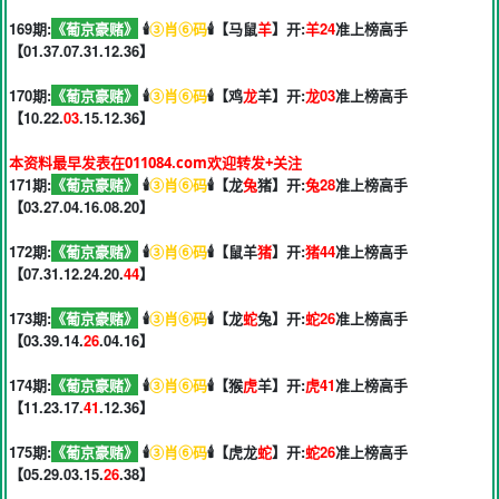
169期:
《葡京豪赌》
🕯
③肖⑥码
🕯【马鼠
羊
】开:
羊24
准上榜高手
【01.37.07.31.12.36】
170期:
《葡京豪赌》
🕯
③肖⑥码
🕯【鸡
龙
羊】开:
龙03
准上榜高手
【10.22.
03
.15.12.36】
本资料最早发表在011084.com欢迎转发+关注
171期:
《葡京豪赌》
🕯
③肖⑥码
🕯【龙
兔
猪】开:
兔28
准上榜高手
【03.27.04.16.08.20】
172期:
《葡京豪赌》
🕯
③肖⑥码
🕯【鼠羊
猪
】开:
猪44
准上榜高手
【07.31.12.24.20.
44
】
173期:
《葡京豪赌》
🕯
③肖⑥码
🕯【龙
蛇
兔】开:
蛇26
准上榜高手
【03.39.14.
26
.04.16】
174期:
《葡京豪赌》
🕯
③肖⑥码
🕯【猴
虎
羊】开:
虎41
准上榜高手
【11.23.17.
41
.12.36】
175期:
《葡京豪赌》
🕯
③肖⑥码
🕯【虎龙
蛇
】开:
蛇26
准上榜高手
【05.29.03.15.
26
.38】