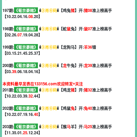
197期:
《葡京豪赌》
🕯
③肖⑥码
🕯【鸡兔
猪
】开:
猪08
准上榜高手
【10.22.04.16.
08
.20】
198期:
《葡京豪赌》
🕯
③肖⑥码
🕯【蛇
鼠
兔】开:
鼠07
准上榜高手
【02.26.
07
.19.04.28】
199期:
《葡京豪赌》
🕯
③肖⑥码
🕯【龙狗马】开:
羊36
错
【03.15.21.45.25.37】
200期:
《葡京豪赌》
🕯
③肖⑥码
🕯【
龙
牛兔】开:
龙39
准上榜高手
【03.
39
.06.18.04.16】
本资料最早发表在133156.com欢迎转发+关注
201期:
《葡京豪赌》
🕯
③肖⑥码
🕯【鸡龙
猪
】开:
猪32
准上榜高手
【10.22.03.39.
32
.44】
202期:
《葡京豪赌》
🕯
③肖⑥码
🕯【鸡鼠
兔
】开:
兔40
准上榜高手
【10.22.07.19.16.
40
】
203期:
《葡京豪赌》
🕯
③肖⑥码
🕯【猴
马
羊】开:
马25
准上榜高手
【11.35.01.
25
.12.24】