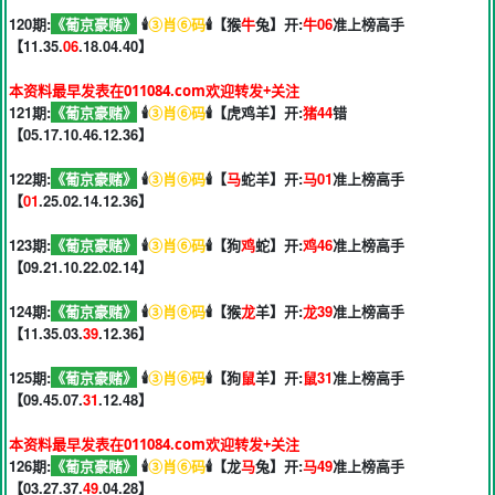
120期:
《葡京豪赌》
🕯
③肖⑥码
🕯【猴
牛
兔】开:
牛06
准上榜高手
【11.35.
06
.18.04.40】
本资料最早发表在011084.com欢迎转发+关注
121期:
《葡京豪赌》
🕯
③肖⑥码
🕯【虎鸡羊】开:
猪44
错
【05.17.10.46.12.36】
122期:
《葡京豪赌》
🕯
③肖⑥码
🕯【
马
蛇羊】开:
马01
准上榜高手
【
01
.25.02.14.12.36】
123期:
《葡京豪赌》
🕯
③肖⑥码
🕯【狗
鸡
蛇】开:
鸡46
准上榜高手
【09.21.10.22.02.14】
124期:
《葡京豪赌》
🕯
③肖⑥码
🕯【猴
龙
羊】开:
龙39
准上榜高手
【11.35.03.
39
.12.36】
125期:
《葡京豪赌》
🕯
③肖⑥码
🕯【狗
鼠
羊】开:
鼠31
准上榜高手
【09.45.07.
31
.12.48】
本资料最早发表在011084.com欢迎转发+关注
126期:
《葡京豪赌》
🕯
③肖⑥码
🕯【龙
马
兔】开:
马49
准上榜高手
【03.27.37.
49
.04.28】