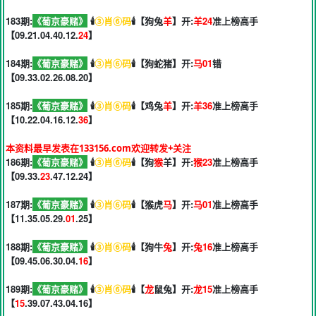
183期:
《葡京豪赌》
🕯
③肖⑥码
🕯【狗兔
羊
】开:
羊24
准上榜高手
【09.21.04.40.12.
24
】
184期:
《葡京豪赌》
🕯
③肖⑥码
🕯【狗蛇猪】开:
马01
错
【09.33.02.26.08.20】
185期:
《葡京豪赌》
🕯
③肖⑥码
🕯【鸡兔
羊
】开:
羊36
准上榜高手
【10.22.04.16.12.
36
】
本资料最早发表在133156.com欢迎转发+关注
186期:
《葡京豪赌》
🕯
③肖⑥码
🕯【狗
猴
羊】开:
猴23
准上榜高手
【09.33.
23
.47.12.24】
187期:
《葡京豪赌》
🕯
③肖⑥码
🕯【猴虎
马
】开:
马01
准上榜高手
【11.35.05.29.
01
.25】
188期:
《葡京豪赌》
🕯
③肖⑥码
🕯【狗牛
兔
】开:
兔16
准上榜高手
【09.45.06.30.04.
16
】
189期:
《葡京豪赌》
🕯
③肖⑥码
🕯【
龙
鼠兔】开:
龙15
准上榜高手
【
15
.39.07.43.04.16】