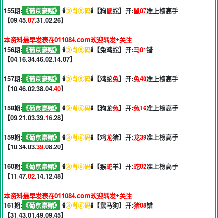
155期:
《葡京豪赌》
🕯
③肖⑥码
🕯【狗
鼠
蛇】开:
鼠07
准上榜高手
【09.45.
07
.31.02.26】
本资料最早发表在011084.com欢迎转发+关注
156期:
《葡京豪赌》
🕯
③肖⑥码
🕯【兔鸡蛇】开:
马01
错
【04.16.34.46.02.14.07】
157期:
《葡京豪赌》
🕯
③肖⑥码
🕯【鸡蛇
兔
】开:
兔40
准上榜高手
【10.46.02.38.04.
40
】
158期:
《葡京豪赌》
🕯
③肖⑥码
🕯【狗龙
兔
】开:
兔16
准上榜高手
【09.21.03.39.
16
.28】
159期:
《葡京豪赌》
🕯
③肖⑥码
🕯【鸡
龙
猪】开:
龙39
准上榜高手
【10.34.03.
39
.08.20】
160期:
《葡京豪赌》
🕯
③肖⑥码
🕯【猴
蛇
羊】开:
蛇02
准上榜高手
【11.47.
02
.14.12.48】
本资料最早发表在011084.com欢迎转发+关注
161期:
《葡京豪赌》
🕯
③肖⑥码
🕯【鼠马狗】开:
猪08
错
【31.43.01.49.09.45】