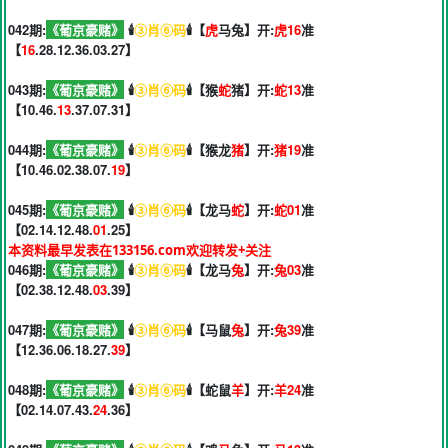
042期:
《葡京豪赌》
🕯
③肖⑥码
🕯【
虎
马兔】开:
虎16
准
【
16
.28.12.36.03.27】
043期:
《葡京豪赌》
🕯
③肖⑥码
🕯【猴
蛇
猪】开:
蛇13
准
【10.46.
13
.37.07.31】
044期:
《葡京豪赌》
🕯
③肖⑥码
🕯【猴龙
猪
】开:
猪19
准
【10.46.02.38.07.
19
】
045期:
《葡京豪赌》
🕯
③肖⑥码
🕯【龙马
蛇
】开:
蛇01
准
【02.14.12.48.
01
.25】
本资料最早发表在133156.com欢迎转发+关注
046期:
《葡京豪赌》
🕯
③肖⑥码
🕯【龙马
兔
】开:
兔03
准
【02.38.12.48.
03
.39】
047期:
《葡京豪赌》
🕯
③肖⑥码
🕯【马鼠
兔
】开:
兔39
准
【12.36.06.18.27.
39
】
048期:
《葡京豪赌》
🕯
③肖⑥码
🕯【蛇鼠
羊
】开:
羊24
准
【02.14.07.43.
24
.36】