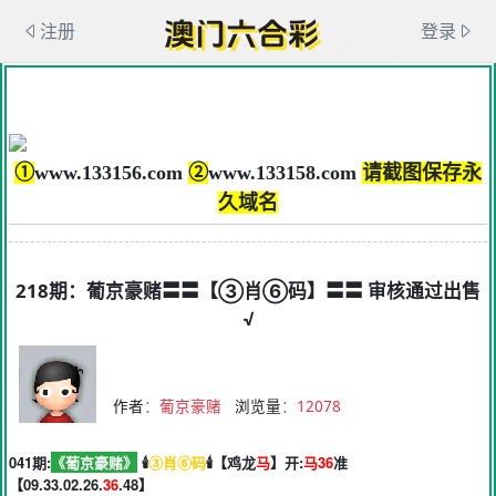
注册
登录
①
www.133156.com
②
www.133158.com
请截图保存永
久域名
218期：葡京豪赌〓〓【③肖⑥码】〓〓 审核通过出售
√
作者
：
葡京豪赌
浏览量
：
12078
041期:
《葡京豪赌》
🕯
③肖⑥码
🕯【鸡龙
马
】开:
马36
准
【09.33.02.26.
36
.48】