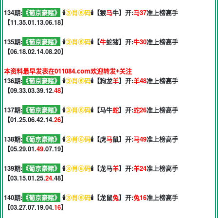
134期:
《葡京豪赌》
🕯
③肖⑥码
🕯【猴
马
牛】开:
马37
准上榜高手
【11.35.01.13.06.18】
135期:
《葡京豪赌》
🕯
③肖⑥码
🕯【
牛
蛇猪】开:
牛30
准上榜高手
【06.18.02.14.08.20】
本资料最早发表在011084.com欢迎转发+关注
136期:
《葡京豪赌》
🕯
③肖⑥码
🕯【狗龙
羊
】开:
羊48
准上榜高手
【09.33.03.39.12.
48
】
137期:
《葡京豪赌》
🕯
③肖⑥码
🕯【马牛
蛇
】开:
蛇26
准上榜高手
【01.25.06.42.14.
26
】
138期:
《葡京豪赌》
🕯
③肖⑥码
🕯【虎
马
鼠】开:
马49
准上榜高手
【05.29.01.
49
.07.19】
139期:
《葡京豪赌》
🕯
③肖⑥码
🕯【龙马
羊
】开:
羊24
准上榜高手
【03.15.01.25.
24
.48】
140期:
《葡京豪赌》
🕯
③肖⑥码
🕯【龙鼠
兔
】开:
兔16
准上榜高手
【03.27.07.19.04.
16
】