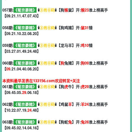
057期:
《葡京豪赌》
🕯
③肖⑥码
🕯【狗
猴
鼠】开:
猴23
准上榜高手
【09.21.11.47.07.43】
058期:
《葡京豪赌》
🕯
③肖⑥码
🕯【狗鸡猪】开:
鼠31
错
【09.21.10.22.08.20】
059期:
《葡京豪赌》
🕯
③肖⑥码
🕯【龙马羊】开:
鸡10
错
【03.27.01.49.24.48】
060期:
《葡京豪赌》
🕯
③肖⑥码
🕯【
狗
兔猪】开:
狗09
准上榜高手
【
09
.21.04.40.08.20】
本资料最早发表在133156.com欢迎转发+关注
061期:
《葡京豪赌》
🕯
③肖⑥码
🕯【狗
虎
牛】开:
虎29
准上榜高手
【09.45.05.
29
.06.18】
062期:
《葡京豪赌》
🕯
③肖⑥码
🕯【鸡鼠
羊
】开:
羊24
准上榜高手
【10.22.07.19.
24
.48】
063期:
《葡京豪赌》
🕯
③肖⑥码
🕯【狗蛇
兔
】开:
兔28
准上榜高手
【09.45.02.14.04.16】